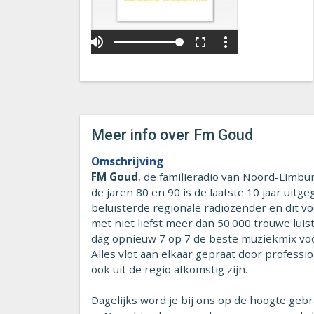
play_arrow
volume_up
fullscreen
more_vert
0:00
Meer info over Fm Goud
Omschrijving
FM Goud
, de familieradio van Noord-Limbu
de jaren 80 en 90 is de laatste 10 jaar uitg
beluisterde regionale radiozender en dit v
met niet liefst meer dan 50.000 trouwe luist
dag opnieuw 7 op 7 de beste muziekmix vo
Alles vlot aan elkaar gepraat door professi
ook uit de regio afkomstig zijn.
Dagelijks word je bij ons op de hoogte gebra