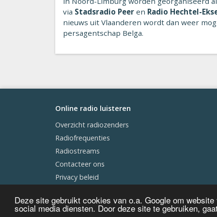
in Noord-Limburg worden georganiseerd al
via
Stadsradio Peer
en
Radio Hechtel-Ekse
nieuws uit Vlaanderen wordt dan weer mog
persagentschap Belga.
Online radio luisteren
Overzicht radiozenders
Radiofrequenties
Radiostreams
Contacteer ons
Privacy beleid
Deze site gebruikt cookies van o.a. Google om website
social media diensten. Door deze site te gebruiken, ga
© 2009 - 2026 - Online-radio-luisteren.be