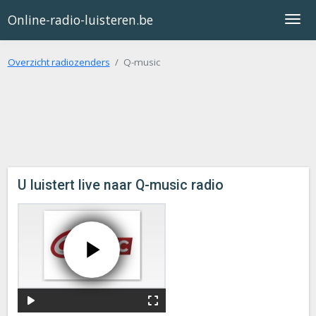
Online-radio-luisteren.be
Overzicht radiozenders
Q-music
U luistert live naar Q-music radio
play_arrow
fullscreen