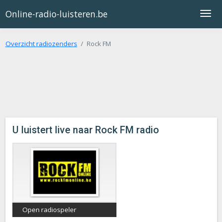
Online-radio-luisteren.be
Overzicht radiozenders
Rock FM
U luistert live naar Rock FM radio
Open radiospeler